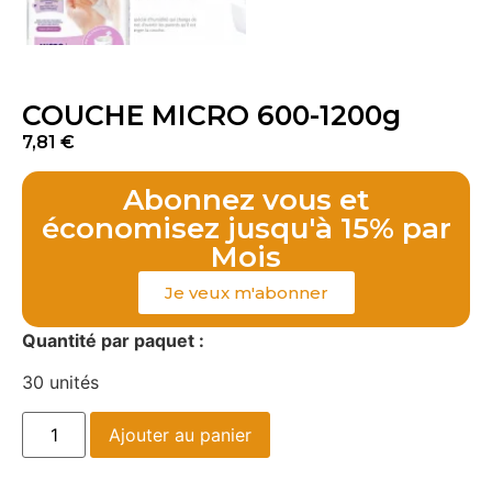
COUCHE MICRO 600-1200g
7,81
€
Abonnez vous et
économisez jusqu'à 15% par
Mois
Je veux m'abonner
Quantité par paquet :
30 unités
Ajouter au panier