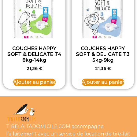
COUCHES HAPPY
COUCHES HAPPY
SOFT & DELICATE T4
SOFT & DELICATE T3
8kg-14kg
5kg-9kg
21,36
€
21,36
€
Ajouter au panier
Ajouter au panier
TIRELAITADOMICILE.COM accompagne
l’allaitement avec un service de location de tire-lait